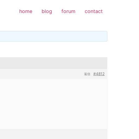
home
blog
forum
contact
#4812
返信