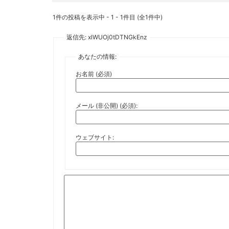
1件の投稿を表示中 - 1 - 1件目 (全1件中)
返信先: xlWUOj0tDTNGkEnz
あなたの情報:
お名前 (必須)
メール (非公開) (必須):
ウェブサイト: