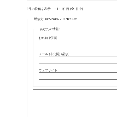
1件の投稿を表示中 - 1 - 1件目 (全1件中)
返信先: XkMNd87V9XNzaluw
あなたの情報:
お名前 (必須)
メール (非公開) (必須):
ウェブサイト: