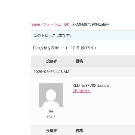
home
›
フォーラム
›
GK
›
XkMNd87V9XNzaluw
このトピックは空です。
1件の投稿を表示中 - 1 - 1件目 (全1件中)
投稿者
投稿
2026-06-26 4:18 AM
XkMNd87V9XNzaluw
광명출장샵
aa
ゲスト
投稿者
投稿