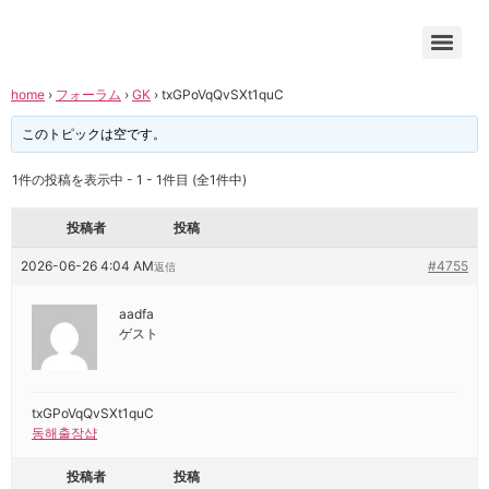
home
›
フォーラム
›
GK
›
txGPoVqQvSXt1quC
このトピックは空です。
1件の投稿を表示中 - 1 - 1件目 (全1件中)
投稿者
投稿
2026-06-26 4:04 AM
#4755
返信
aadfa
ゲスト
txGPoVqQvSXt1quC
동해출장샵
投稿者
投稿