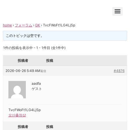
home
›
フォーラム
›
GK
›
TvcFWoFt1LG4LjSp
このトピックは空です。
1件の投稿を表示中 - 1 - 1件目 (全1件中)
投稿者
投稿
2026-06-26 5:49 AM
#4876
返信
aadfa
ゲスト
TvcFWoFt1LG4LjSp
오산출장샵
投稿者
投稿