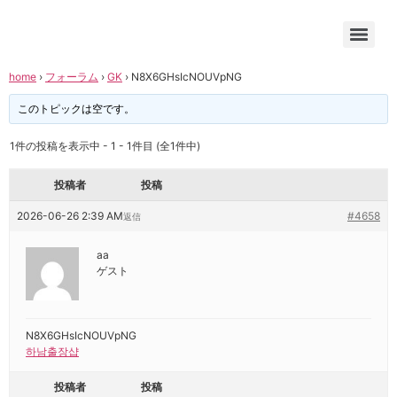
home
›
フォーラム
›
GK
›
N8X6GHsIcNOUVpNG
このトピックは空です。
1件の投稿を表示中 - 1 - 1件目 (全1件中)
投稿者
投稿
2026-06-26 2:39 AM
#4658
返信
aa
ゲスト
N8X6GHsIcNOUVpNG
하남출장샵
投稿者
投稿