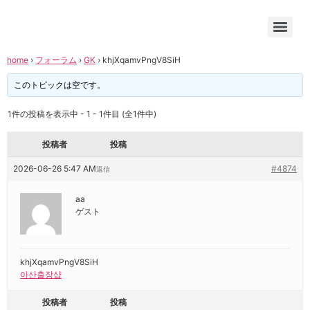
home
›
フォーラム
›
GK
›
khjXqamvPngV8SiH
このトピックは空です。
1件の投稿を表示中 - 1 - 1件目 (全1件中)
投稿者
投稿
2026-06-26 5:47 AM
#4874
返信
aa
ゲスト
khjXqamvPngV8SiH
아산출장샵
投稿者
投稿