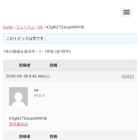
home
›
フォーラム
›
GK
›
K3gNZTEaUptWW1iB
このトピックは空です。
1件の投稿を表示中 - 1 - 1件目 (全1件中)
投稿者
投稿
2026-06-26 6:40 AM
#4933
返信
aa
ゲスト
K3gNZTEaUptWW1iB
원주출장샵
投稿者
投稿