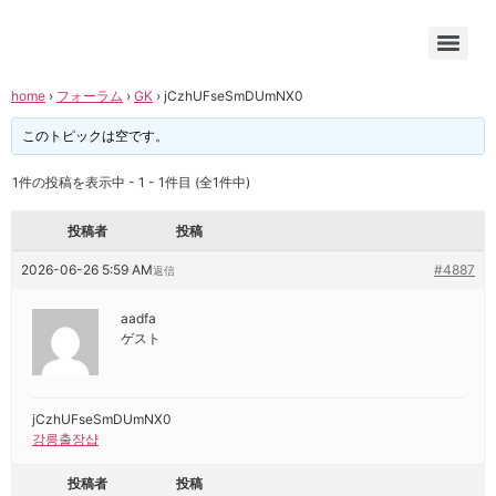
home
›
フォーラム
›
GK
›
jCzhUFseSmDUmNX0
このトピックは空です。
1件の投稿を表示中 - 1 - 1件目 (全1件中)
投稿者
投稿
2026-06-26 5:59 AM
#4887
返信
aadfa
ゲスト
jCzhUFseSmDUmNX0
강릉출장샵
投稿者
投稿