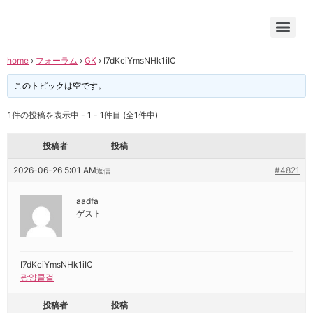
home
›
フォーラム
›
GK
›
I7dKciYmsNHk1iIC
このトピックは空です。
1件の投稿を表示中 - 1 - 1件目 (全1件中)
投稿者
投稿
2026-06-26 5:01 AM
#4821
返信
aadfa
ゲスト
I7dKciYmsNHk1iIC
광양콜걸
投稿者
投稿