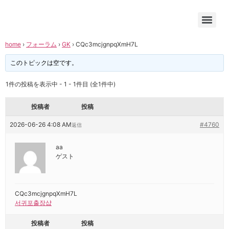
home
›
フォーラム
›
GK
›
CQc3mcjgnpqXmH7L
このトピックは空です。
1件の投稿を表示中 - 1 - 1件目 (全1件中)
投稿者
投稿
2026-06-26 4:08 AM
#4760
返信
aa
ゲスト
CQc3mcjgnpqXmH7L
서귀포출장샵
投稿者
投稿