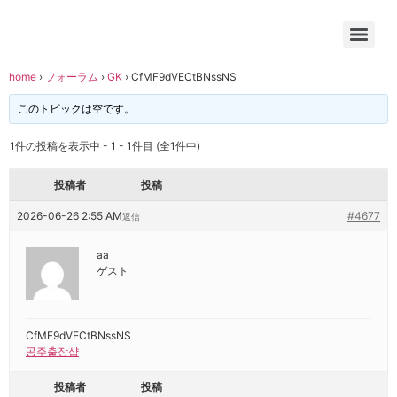
home
›
フォーラム
›
GK
›
CfMF9dVECtBNssNS
このトピックは空です。
1件の投稿を表示中 - 1 - 1件目 (全1件中)
投稿者
投稿
2026-06-26 2:55 AM
#4677
返信
aa
ゲスト
CfMF9dVECtBNssNS
공주출장샵
投稿者
投稿