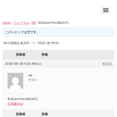
home
›
フォーラム
›
GK
›
BUEwe1HmJ8bi3nTj
このトピックは空です。
1件の投稿を表示中 - 1 - 1件目 (全1件中)
投稿者
投稿
2026-06-26 4:20 AM
#4774
返信
aa
ゲスト
BUEwe1HmJ8bi3nTj
의왕출장샵
投稿者
投稿