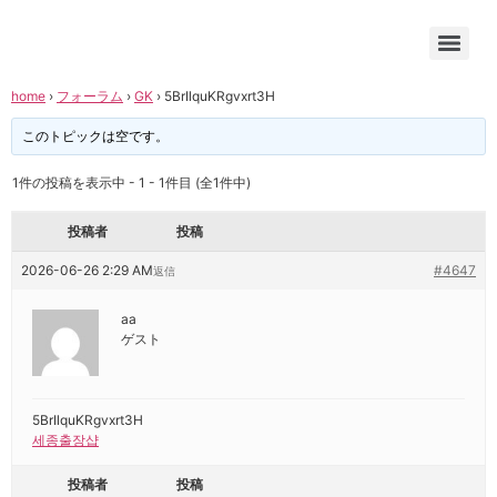
home
›
フォーラム
›
GK
›
5BrIlquKRgvxrt3H
このトピックは空です。
1件の投稿を表示中 - 1 - 1件目 (全1件中)
投稿者
投稿
2026-06-26 2:29 AM
#4647
返信
aa
ゲスト
5BrIlquKRgvxrt3H
세종출장샵
投稿者
投稿