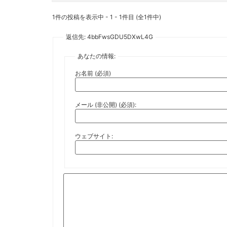
1件の投稿を表示中 - 1 - 1件目 (全1件中)
返信先: 4bbFwsGDU5DXwL4G
あなたの情報:
お名前 (必須)
メール (非公開) (必須):
ウェブサイト: