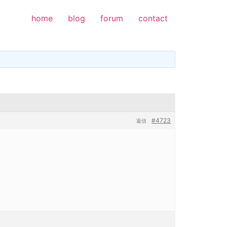
home
blog
forum
contact
#4723
返信