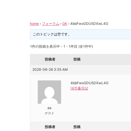
home
›
フォーラム
›
GK
›
4bbFwsGDU5DXwL4G
このトピックは空です。
1件の投稿を表示中 - 1 - 1件目 (全1件中)
投稿者
投稿
2026-06-26 3:35 AM
4bbFwsGDU5DXwL4G
대전출장샵
aa
ゲスト
投稿者
投稿