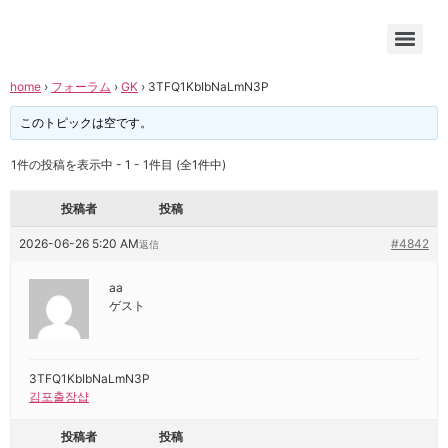
home
›
フォーラム
›
GK
›
3TFQ1KbIbNaLmN3P
このトピックは空です。
1件の投稿を表示中 - 1 - 1件目 (全1件中)
投稿者
投稿
2026-06-26 5:20 AM
#4842
返信
aa
ゲスト
3TFQ1KbIbNaLmN3P
김포출장샵
投稿者
投稿