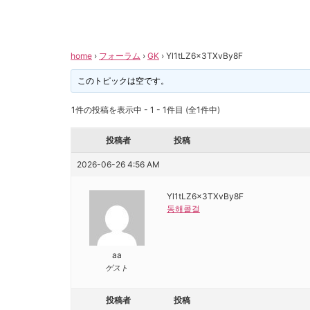
home
›
フォーラム
›
GK
›
Yl1tLZ6x3TXvBy8F
このトピックは空です。
1件の投稿を表示中 - 1 - 1件目 (全1件中)
投稿者
投稿
2026-06-26 4:56 AM
Yl1tLZ6x3TXvBy8F
동해콜걸
aa
ゲスト
投稿者
投稿