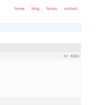
home
blog
forum
contact
#4815
返信