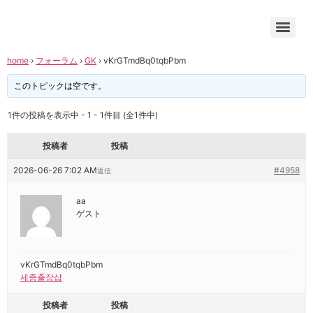
home
›
フォーラム
›
GK
›
vKrGTmdBq0tqbPbm
このトピックは空です。
1件の投稿を表示中 - 1 - 1件目 (全1件中)
投稿者
投稿
2026-06-26 7:02 AM
#4958
返信
aa
ゲスト
vKrGTmdBq0tqbPbm
세종출장샵
投稿者
投稿